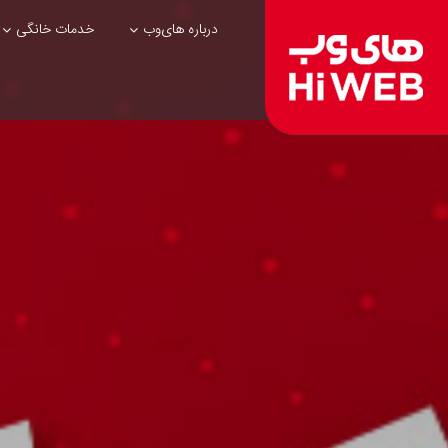
درباره های‌وب
خدمات خانگی