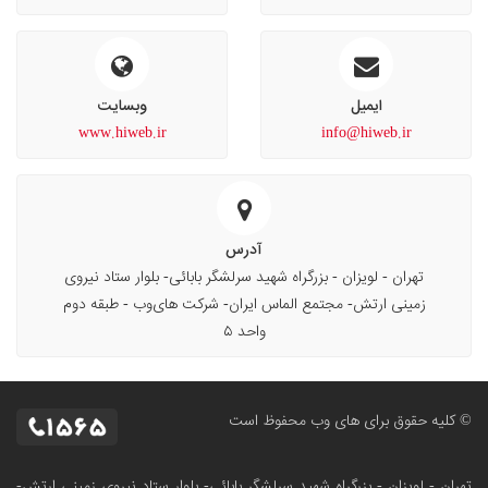
ایمیل
وبسایت
www.hiweb.ir
info@hiweb.ir
آدرس
تهران - لویزان - بزرگراه شهید سرلشگر بابائی- بلوار ستاد نیروی
زمینی ارتش- مجتمع الماس ایران- شرکت های‌وب - طبقه دوم
واحد ۵
© کلیه حقوق برای های وب محفوظ است
تهران - لویزان - بزرگراه شهید سرلشگر بابائی- بلوار ستاد نیروی زمینی ارتش-