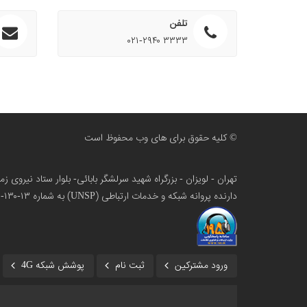
تلفن
۰۲۱-۲۹۴۰ ۳۳۳۳
© کلیه حقوق برای های وب محفوظ است
تهران - لویزان - بزرگراه شهید سرلشگر بابائی- بلوار ستاد نیروی 
دارنده پروانه شبکه و خدمات ارتباطی (UNSP) به شماره ۱۳-۱۳۰-۱۰۰
ورود مشترکین
ثبت نام
پوشش شبکه 4G