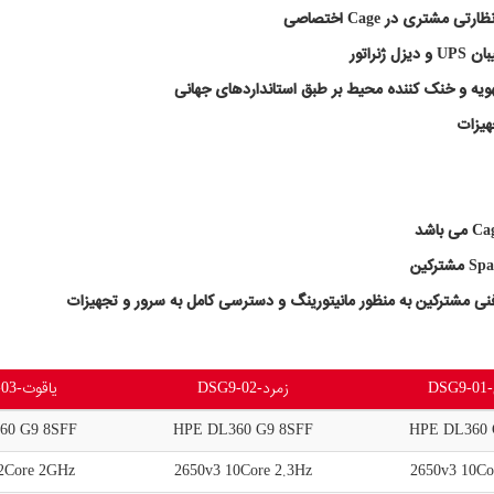
تری در Cage اختصاصی
راتور
ویه و خنک کننده محیط بر طبق استانداردهای جهانی
یزات
ی مشترکین به منظور مانیتورینگ و دسترسی کامل به سرور و تجهیزات
DS
زمرد-DSG9-02
یاقوت-DSG9-03
60 G9 8SFF
HPE DL360 G9 8SFF
HPE DL360 
2Core 2GHz
2650v3 10Core 2.3Hz
2650v3 10Co