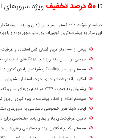
تا
۵۰ درصد تخفیف
ویژه سرورهای 
دیتاسنتر شرکت داده گستر عصر نوین (های وب) با سرمایه‌گذاری قابل توجه، در فضایی به مساحت ۶۰۰۰ متر مربع تاسیس گردید
این مرکز به پیشرفته‌ترین تجهیزات روز دنیا مجهز بوده و با بهره
بیش از ۶۰۰۰ متر مربع فضای قابل استفاده و ظرفیت ۲۰۰۰ رک
طراحی بر اساس متد روز دنیا، Cage های استاندارد، تامیین برق AC و DC به صورت پایدار از دو مسیر مجزا
سیستم تهویه و Cooling پیشرفته و پایش کنترل دما و رطوبت به صورت هوشمند
امکان ارائه‌ی فضای اداری جهت استقرار مشتریان
پشتیبانی به صورت ۲۴*۷ در تمام روزهای سال و تضمین سرویس مشتریان با بالاترین کیفیت و پایداری
سیستم اعلام، و اطفاء پیشرفته با بهره گیری از بر
ایجاد شبکه‌های خصوصی دسترسی به سرورهای مشتری 
تامین ظرفیت‌های بالا و پهنای باند اختصاصی برای د
سیستم یکپارچه کنترل تردد و دسترسی راهروها و رک