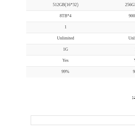
512GB(16*32)
256G
8TB*4
90
1
Unlimited
Unl
1G
Yes
99%
: