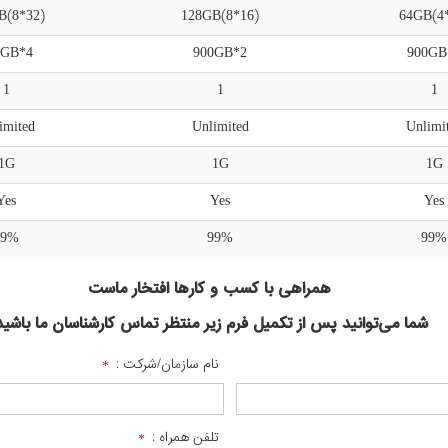
B(8*32)
128GB(8*16)
64GB(4
0GB*4
900GB*2
900GB
1
1
1
imited
Unlimited
Unlimi
1G
1G
1G
Yes
Yes
Yes
99%
99%
99%
همراهی با کسب و کار‌ها افتخار ماست
شما می‌توانید پس از تکمیل فرم زیر منتظر تماس کارشناسان ما باشید
نام سازمان/شرکت :
تلفن همراه :