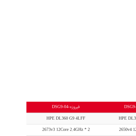
فیروزه-DSG9-04
HPE DL360 G9 4LFF
HPE DL3
2 * 2673v3 12Core 2.4GHz
2650v4 1