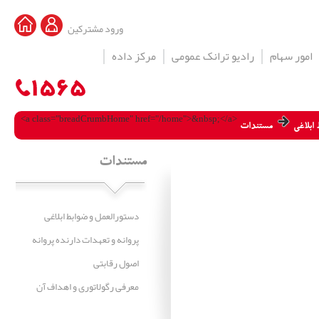
ورود مشترکین
امور سهام
رادیو ترانک عمومی
مرکز داده
<a class="breadCrumbHome" href="/home">&nbsp;</a>
ابلاغی
مستندات
مستندات
دستورالعمل و ضوابط ابلاغی
پروانه و تعهدات دارنده پروانه
اصول رقابتی
معرفی رگولاتوری و اهداف آن