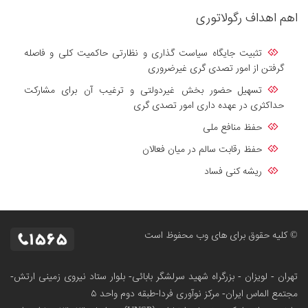
اهم اهداف رگولاتوری
تثبیت جایگاه سیاست گذاری و نظارتی حاکمیت کلی و فاصله
گرفتن از امور تصدی گری غیرضروری
تسهیل حضور بخش غیردولتی و ترغیب آن برای مشارکت
حداکثری در عهده داری امور تصدی گری
حفظ منافع ملی
حفظ رقابت سالم در میان فعالان
ریشه کنی فساد
© کلیه حقوق برای های وب محفوظ است
تهران - لویزان - بزرگراه شهید سرلشگر بابائی- بلوار ستاد نیروی زمینی ارتش-
مجتمع الماس ایران- مرکز نوآوری فردا-طبقه دوم واحد ۵