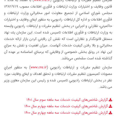
سازمان تنظيم مقررات و ارتباطات راديويي (
www.cra.ir
) با استناد به ماده ۷
قانون وظايف و اختيارات وزارت ارتباطات و فنآوري اطلاعات مصوب ۱۳۸۲/۹/۱۹
مجلس شوراي اسلامي از تجميع معاونت امور مخابراتي وزارت ارتباطات و
فنآوري اطلاعات و اداره كل ارتباطات راديويي، به منظور ايفاي وظايف و اختيارات
حاكميتي، نظارتي و اجرايي در بخش تنظيم مقررات و ارتباطات راديويي وابسته
به وزارت ارتباطات و فنآوري اطلاعات تاسيس شده است. اين سازمان يك نهاد
مستقل قانونگذار و نظارتي است كه نقش آن رقابتي كردن بازار ارائه خدمات
مخابراتي و بالا رفتن كيفيت خدمات آنهاست. ميزان اهميت و نقش به سزاي
اين نهاد در رونق بخش خصوصي از وظايفي كه برمبناي اساسنامه بر عهده آن
گذاشته شده است مشخص مي‌باشد.
سازمان تنظيم مقررات و ارتباطات راديويي (
www.cra.ir
) به منظور اجراي
مصوبات كميسيون تنظيم مقررات ارتباطات و تحقق اهداف و ايفاي وظايف مورد
نظر در بخش ارتباطات راديويي تاسيس شده و رئيس اين سازمان معاون وزير
می باشد.
گزارش شاخص‌های کیفیت خدمات سه ماهه سوم سال ۱۴۰۱
گزارش شاخص‌های کیفیت خدمات سه ماهه چهارم سال ۱۴۰۰
گزارش شاخص‌های کیفیت خدمات سه ماهه چهارم سال ۱۴۰۰