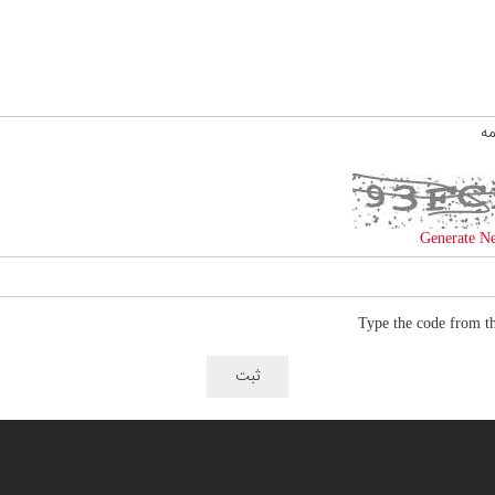
مه
Generate N
Type the code from t