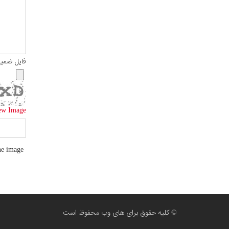
فایل ضمی
ew Image
he image
© کلیه حقوق برای های وب محفوظ است