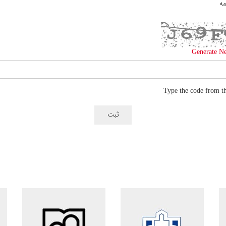
مه
Generate N
Type the code from t