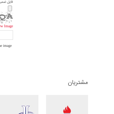
فایل ضمی
ew Image
he image
مشتریان