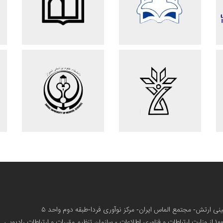
زمینی ارتش- مجتمع الماس ایران- مرکز نوآوری فردا-طبقه دوم واحد ۵
از وزارت ارتباطات و فناوری اطلاعات - سازمان تنظیم مقررات و ارتباطات رادیویی