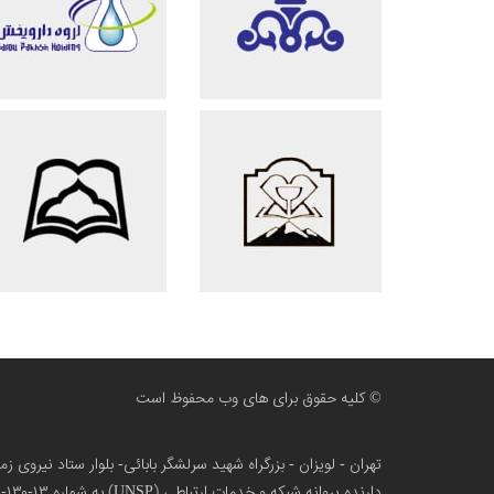
© کلیه حقوق برای های وب محفوظ است
تهران - لویزان - بزرگراه شهید سرلشگر بابائی- بلوار ستاد نیروی 
دارنده پروانه شبکه و خدمات ارتباطی (UNSP) به شماره ۱۳-۱۳۰-۱۰۰