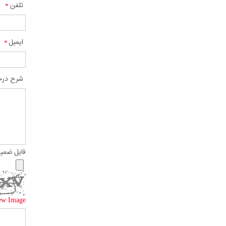
تلفن
ایمیل
شرح درخ
فایل ضمی
ew Image