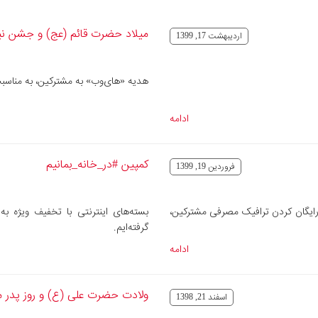
میلاد حضرت قائم (عج) و جشن نیم
ارديبهشت 17, 1399
هدیه «های‌وب» به مشترکین، به مناسب
ادامه
کمپین #در_خانه_بمانیم
فروردین 19, 1399
رایگان کردن ترافیک مصرفی مشترکین،
بسته‌های اینترنتی با تخفیف ویژه ب
گرفته‌ایم.
ادامه
ولادت حضرت علی (ع) و روز پدر م
اسفند 21, 1398