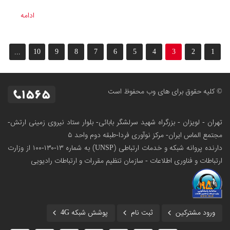
ادامه
...
10
9
8
7
6
5
4
3
2
1
© کلیه حقوق برای های وب محفوظ است
تهران - لویزان - بزرگراه شهید سرلشگر بابائی- بلوار ستاد نیروی زمینی ارتش-
مجتمع الماس ایران- مرکز نوآوری فردا-طبقه دوم واحد ۵
دارنده پروانه شبکه و خدمات ارتباطی (UNSP) به شماره ۱۳-۱۳۰-۱۰۰
از وزارت
ارتباطات و فناوری اطلاعات - سازمان تنظیم مقررات و ارتباطات رادیویی
ورود مشترکین
ثبت نام
پوشش شبکه 4G