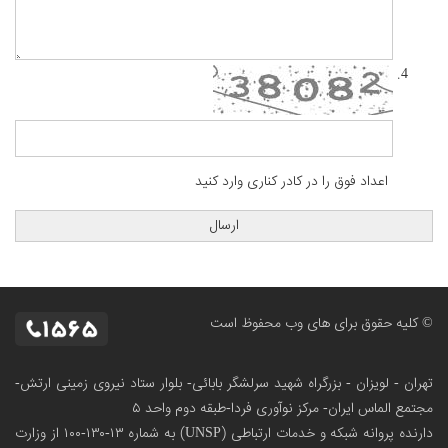
اعداد فوق را در کادر کناری وارد کنید
© کلیه حقوق برای های وب محفوظ است
تهران - لویزان - بزرگراه شهید سرلشگر بابائی- بلوار ستاد نیروی زمینی ارتش-
مجتمع الماس ایران- مرکز نوآوری فردا-طبقه دوم واحد ۵
دارنده پروانه شبکه و خدمات ارتباطی (UNSP) به شماره ۱۳-۱۳۰-۱۰۰
از وزارت