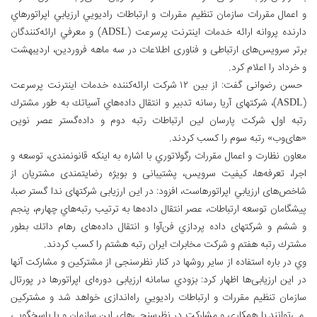
و اعمال مقررات سازمان تنظيم مقررات و ارتباطات راديويي ارزيابي اپراتورهاي
دارنده پروانه ارائه خدمات اينترنت پرسرعت (ADSL) و معرفي ارائه‌كنندگان
برتر سرويس‌های ارتباطی و فناوری اطلاعات در سه ماهه فروردين، ارديبهشت
و خرداد را اعلام کرد.
حسن رضوانی گفت: از بين ۱۲ شركت ارائه‌كننده خدمات اينترنت پرسرعت
(ASDL)، شركتهای آريا رسانه تدبير و انتقال داده‌هاي آسياتك به طور مشترك
رتبه اول، شركت پارسان لين ارتباطات رتبه دوم و داده‌گستر عصر نوين
«های‌وب» رتبه سوم را كسب كردند.
معاون نظارت و اعمال مقررات رگولاتوري با اشاره به اينكه قانونمندی، توسعه و
اجرا، تعرفه‌ها، كيفيت سرويس، پشتيبانی و بويژه رضايتمندی مشتريان از
شاخص‌های ارزيابي اپراتورهاست، افزود: در اين ارزيابی شركتهای ندا گستر صبا،
پيشگامان توسعه ارتباطات، عصر انتقال داده‌ها به ترتيب رتبه‌هاي چهارم، پنجم
و ششم و شركتهای داده پردازي فن‌آوا و انتقال داده‌های رهام داتك بطور
مشترك رتبه هفتم و شركت مخابرات ايران رتبه هشتم را كسب كردند.
وي در باره استفاده از ساير روشها در كنار نظرسنجی از مشتركين و مشاركت آنها
در اين ارزيابی‌ها اظهار كرد: بزودي سامانه ارزيابی دوره‌ای اپراتورها در پورتال
سازمان تنظيم مقررات و ارتباطات راديويي راه‌اندازی خواهد شد و مشتركين
می‌توانند با همكاري و مشاركت در نظرسنجی‌های اين سازمان و با پاسخگويی