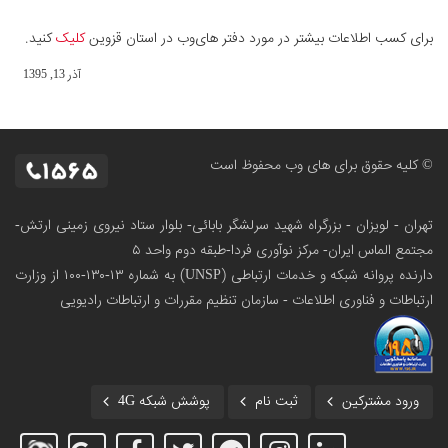
برای کسب اطلاعات بیشتر در مورد دفتر های‌وب در استان قزوین
کلیک
کنید.
آذر 13, 1395
© کلیه حقوق برای های وب محفوظ است
تهران - لویزان - بزرگراه شهید سرلشگر بابائی- بلوار ستاد نیروی زمینی ارتش-
مجتمع الماس ایران- مرکز نوآوری فردا-طبقه دوم واحد ۵
دارنده پروانه شبکه و خدمات ارتباطی (UNSP) به شماره ۱۳-۱۳۰-۱۰۰
از وزارت
ارتباطات و فناوری اطلاعات - سازمان تنظیم مقررات و ارتباطات رادیویی
ورود مشترکین
ثبت نام
پوشش شبکه 4G