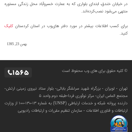
در خیابان خندق، ابتدای بلواری که به عمارت خسروآباد محل زندگی مستوره
منتهی می‌شود نصب‌کرده‌اند.
برای کسب اطلاعات بیشتر در مورد دفتر های‌وب در استان کردستان
کلیک
کنید.
بهمن 23, 1395
© کلیه حقوق برای های وب محفوظ است
تهران - لویزان - بزرگراه شهید سرلشگر بابائی- بلوار ستاد نیروی زمینی ارتش-
مجتمع الماس ایران- مرکز نوآوری فردا-طبقه دوم واحد ۵
دارنده پروانه شبکه و خدمات ارتباطی (UNSP) به شماره ۱۳-۱۳۰-۱۰۰
از وزارت
ارتباطات و فناوری اطلاعات - سازمان تنظیم مقررات و ارتباطات رادیویی