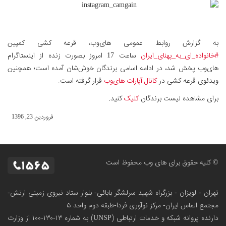
به گزارش روابط عمومی های‌وب، قرعه کشی کمپین
#خانواده_ای_به_پهنای_ایران
ساعت 17 امروز بصورت زنده از اینستاگرام
های‌وب پخش شد، در ادامه اسامی برندگان خوش‌شان آمده است؛ همچنین
ویدئوی قرعه کشی در
کانال آپارات های‌وب
قرار گرفته است.
برای مشاهده لیست برندگان
کلیک
کنید.
فروردین 23, 1396
© کلیه حقوق برای های وب محفوظ است
تهران - لویزان - بزرگراه شهید سرلشگر بابائی- بلوار ستاد نیروی زمینی ارتش-
مجتمع الماس ایران- مرکز نوآوری فردا-طبقه دوم واحد ۵
دارنده پروانه شبکه و خدمات ارتباطی (UNSP) به شماره ۱۳-۱۳۰-۱۰۰
از وزارت