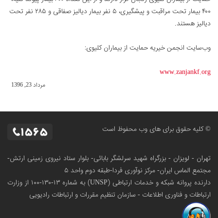
۴۰۰ بیمار تحت مراقبت و پیشگیری، ۵ نفر بیمار دیالیز صفاقی و ۲۸۵ نفر تحت
دیالیز هستند.
وب‌سایت انجمن خیریه حمایت از بیماران کلیوی:
www.zanjankf.org
مرداد 23, 1396
© کلیه حقوق برای های وب محفوظ است
تهران - لویزان - بزرگراه شهید سرلشگر بابائی- بلوار ستاد نیروی زمینی ارتش-
مجتمع الماس ایران- مرکز نوآوری فردا-طبقه دوم واحد ۵
دارنده پروانه شبکه و خدمات ارتباطی (UNSP) به شماره ۱۳-۱۳۰-۱۰۰
از وزارت
ارتباطات و فناوری اطلاعات - سازمان تنظیم مقررات و ارتباطات رادیویی