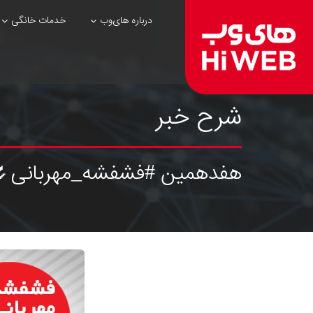
درباره های‌وب
خدمات خانگی
شرح خبر
هفدهمین #فشفشه_مهربانی🌷