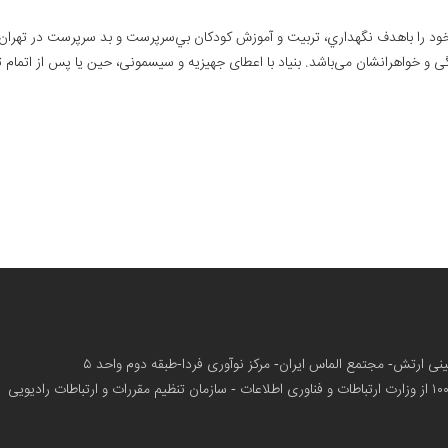
بری (س) در سال ۱۳۵۸ با شماره ثبت ۲۱۵۷ فعالیت خود را باهدف نگهداري، تربيت و آموزش كودكان ‏بي‌سرپرست و ب
خواهرانشان می‌باشد.‏ بنیاد با اعطای جهیزیه و سیسمونی، حین یا پس از اتمام
زمینی ارتش- مجتمع الماس ایران- مرکز نوآوری فردا-طبقه دوم واحد ۵
از وزارت ارتباطات و فناوری اطلاعات - سازمان تنظیم مقررات و ارتباطات رادیویی