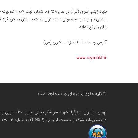
بنیاد زینب ک
اعطای جهیزیه و سیسمونی به دختران تحت پوشش بخش فرهنگی و ‏
آنان را رفع نماید.‏‏
آدرس وب‌سایت بنیاد زینب کبری (س):
www.zeynabkf.ir
© کلیه حقوق برای های وب محفوظ است
تهران - لویزان - بزرگراه شهید سرلشگر بابائی- بلوار ستاد نیروی 
دارنده پروانه شبکه و خدمات ارتباطی (UNSP) به شماره ۱۳-۱۳۰-۱۰۰