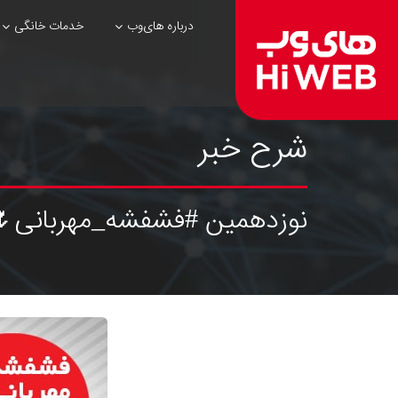
درباره های‌وب
خدمات خانگی
شرح خبر
نوزدهمین #فشفشه_مهربانی🌷