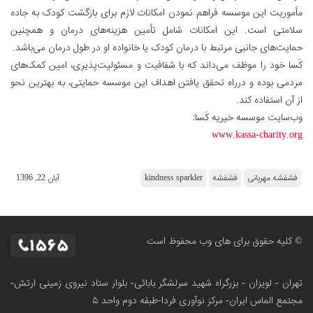
مأموریت این موسسه فراهم نمودن امکانات لازم برای بازگشت کودک به جاده
سلامتی است. این امکانات شامل تأمین هزینه‌های درمان و همچنین
حمایت‌های جانبی مرتبط با درمان کودک یا خانواده او در طول درمان می‌باشد.
کَسا خود را موظف می‌داند که با شفافیت و مسئولیت‌پذیری، امین کمک‌های
مردمی بوده و درراه تحقق یافتن اهداف این موسسه حمایتی، به بهترین نحو
از آن استفاده کند.
وب‌سایت موسسه خیریه کَسا:
www.kassa-charity.org
فشفشه مهربانی
فشفشه
kindness sparkler
آبان 22, 1396
© کلیه حقوق برای های وب محفوظ است
تهران - لویزان - بزرگراه شهید سرلشگر بابائی- بلوار ستاد نیروی زمینی ارتش-
مجتمع الماس ایران- مرکز نوآوری فردا-طبقه دوم واحد ۵