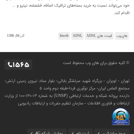
خود می‌تواند نسبت به خرید بسته‌های ترافیک اضافه، فشفشه، نیترو و ...
اقدام کند.
های‌وب
قیمت های ADSL
ADSL
hiweb
آذر 04, 1396
© کلیه حقوق برای های وب محفوظ است
تهران - لویزان - بزرگراه شهید سرلشگر بابائی- بلوار ستاد نیروی زمینی ارتش-
مجتمع الماس ایران- مرکز نوآوری فردا-طبقه دوم واحد ۵
دارنده پروانه شبکه و خدمات ارتباطی (UNSP) به شماره ۱۳-۱۳۰-۱۰۰
از وزارت
ارتباطات و فناوری اطلاعات - سازمان تنظیم مقررات و ارتباطات رادیویی
ورود مشترکین
ثبت نام
پوشش شبکه 4G