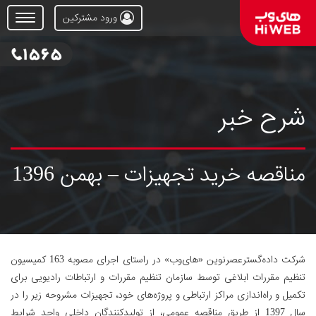
ورود مشترکین
Open
Menu
شرح خبر
مناقصه خرید تجهیزات – بهمن 1396
شرکت داده‌گسترعصرنوین «های‌وب» در راستای اجرای مصوبه 163 کمیسیون
تنظیم مقررات ابلاغی توسط سازمان تنظیم مقررات و ارتباطات رادیویی برای
تکمیل و راه‌اندازی مراکز ارتباطی و پروژه‌های خود، تجهیزات مشروحه زیر را در
سال 1397 از طریق مناقصه عمومی، از تولیدکنندگان داخلی واجد شرایط