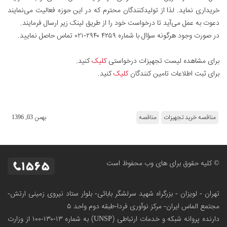
خریداری نماید. لذا از تولیدکنندگان محترم که در این حوزه فعالیت می‌نمایند
دعوت به عمل می‌آید تا درخواست خود را از طریق لینک زیر ارسال فرمایند.
در صورت وجود هرگونه سؤال با شماره
۰۲۱-۲۹۴۰ ۴۲۵۹
تماس حاصل نمایید.
برای مشاهده لیست تجهیزات درخواستی
کلیک
کنید.
برای ثبت اطلاعات تامین کنندگان
کلیک
کنید.
مناقصه خرید تجهیزات
مناقصه
بهمن 03, 1396
© کلیه حقوق برای های وب محفوظ است
تهران - لویزان - بزرگراه شهید سرلشگر بابائی- بلوار ستاد نیروی زمینی ارتش-
مجتمع الماس ایران- مرکز نوآوری فردا-طبقه دوم واحد ۵
دارنده پروانه شبکه و خدمات ارتباطی (UNSP) به شماره ۱۳-۱۳۰-۱۰۰
از وزارت