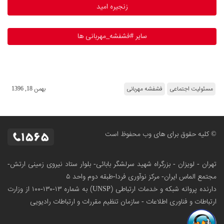
زنجیره امید
سایر #فشفشه_مهربانی ها
مسئولیت اجتماعی
فشفشه مهربانی
بهمن 18, 1396
© کلیه حقوق برای های وب محفوظ است
تهران - لویزان - بزرگراه شهید سرلشگر بابائی- بلوار ستاد نیروی زمینی ارتش-
مجتمع الماس ایران- مرکز نوآوری فردا-طبقه دوم واحد ۵
دارنده پروانه شبکه و خدمات ارتباطی (UNSP) به شماره ۱۳-۱۳۰-۱۰۰
از وزارت
ارتباطات و فناوری اطلاعات - سازمان تنظیم مقررات و ارتباطات رادیویی