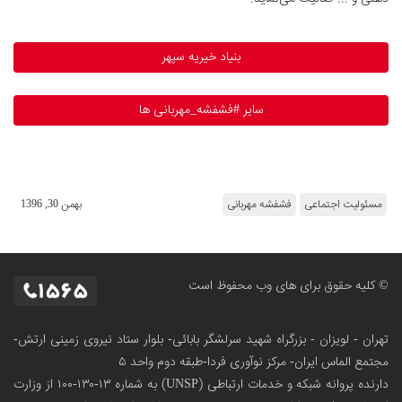
بنیاد خیریه سپهر
سایر #فشفشه_مهربانی ها
مسئولیت اجتماعی
فشفشه مهربانی
بهمن 30, 1396
© کلیه حقوق برای های وب محفوظ است
تهران - لویزان - بزرگراه شهید سرلشگر بابائی- بلوار ستاد نیروی زمینی ارتش-
مجتمع الماس ایران- مرکز نوآوری فردا-طبقه دوم واحد ۵
دارنده پروانه شبکه و خدمات ارتباطی (UNSP) به شماره ۱۳-۱۳۰-۱۰۰
از وزارت