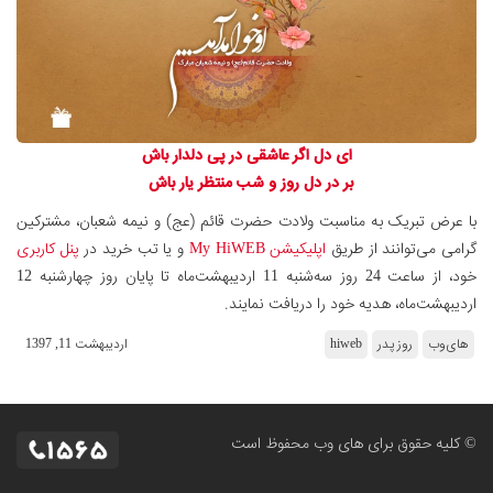
ای دل اگر عاشقی در پی دلدار باش
بر در دل روز و شب منتظر یار باش
با عرض تبریک به مناسبت ولادت حضرت قائم (عج) و نیمه شعبان، مشترکین
گرامی می‌توانند از طریق
اپلیکیشن My HiWEB
و یا تب خرید در
پنل کاربری
خود، از ساعت 24 روز سه‌شنبه 11 اردیبهشت‌ماه تا پایان روز چهارشنبه 12
اردیبهشت‌ماه، هدیه خود را دریافت نمایند.
های‌وب
روز پدر
hiweb
ارديبهشت 11, 1397
© کلیه حقوق برای های وب محفوظ است