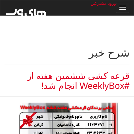
ورود مشترکین
Open
Menu
شرح خبر
قرعه کشی ششمین هفته از
#WeeklyBox انجام شد!