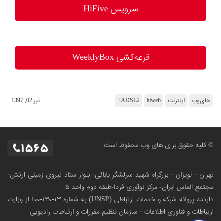
سرویس HiFive
قرعه‌کشی WeeklyBox
های‌وب
اینترنت
hiweb
ADSL2+
تير 02, 1397
© کلیه حقوق برای های وب محفوظ است
تهران - لویزان - بزرگراه شهید سرلشگر بابائی- بلوار ستاد نیروی زمینی ارتش-
مجتمع الماس ایران- مرکز نوآوری فردا-طبقه دوم واحد ۵
دارنده پروانه شبکه و خدمات ارتباطی (UNSP) به شماره ۱۳-۱۳۰-۱۰۰
از وزارت
ارتباطات و فناوری اطلاعات - سازمان تنظیم مقررات و ارتباطات رادیویی