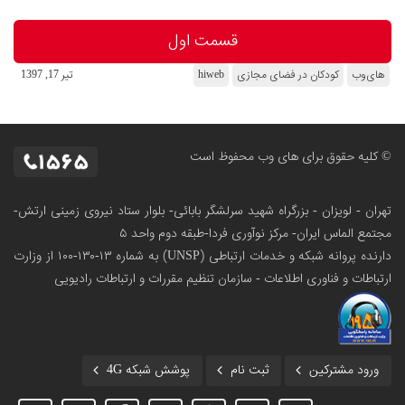
قسمت اول
های‌وب
کودکان در فضای مجازی
hiweb
تير 17, 1397
© کلیه حقوق برای های وب محفوظ است
تهران - لویزان - بزرگراه شهید سرلشگر بابائی- بلوار ستاد نیروی زمینی ارتش-
مجتمع الماس ایران- مرکز نوآوری فردا-طبقه دوم واحد ۵
دارنده پروانه شبکه و خدمات ارتباطی (UNSP) به شماره ۱۳-۱۳۰-۱۰۰
از وزارت
ارتباطات و فناوری اطلاعات - سازمان تنظیم مقررات و ارتباطات رادیویی
ورود مشترکین
ثبت نام
پوشش شبکه 4G