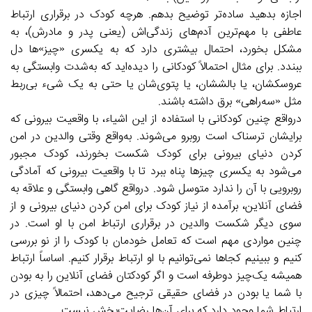
اجازه بدهید ساده‌تر توضیح بدهم. هرچه کودک در برقراری ارتباط
عاطفی با مهم‌ترین آدم‌های زندگی‌اش (یعنی پدر و مادرش)، به
مشکل بخورد، احتمال بیشتری دارد که به یکسری «چیز»ها دل
ببندد. برای مثال احتمالاً کودکانی را دیده‌اید که به‌شدت وابستگی به
عروسکشان، یا بالششان، یا پتوی‌شان یا حتی به یک شی‌ء بی‌ربط
مثل «سه‌راهی» برق داشته باشند.
درواقع چنین کودکانی با استفاده از این اشیاء، با واقعیت بیرونی که
برایشان ترسناک است روبرو می‌شوند. به‌واقع وقتی والدین در امن
کردن دنیای بیرونی برای کودک شکست بخورند، کودک مجبور
می‌شود به یکسری چیزها پناه ببرد تا با واقعیت بیرونی که آمادگی
روبرویی با آن را ندارد متوسل شود. درواقع گاهی وابستگی و علاقه به
فضای آنلاین، برآمده از نیاز کودک برای امن کردن دنیای بیرونی و از
سوی دیگر شکست والدین در برقراری ارتباط امن با او است. در
چنین مواردی مهم است که تعامل خودمان با کودک را از نو بررسی
کنیم و ببینیم کجاها نمی‌توانیم با او ارتباط برقرار کنیم. اساساً ارتباط
همیشه یک‌چیز دوطرفه است و اگر کودکتان فضای آنلاین را به بودن
با شما یا بودن در فضای حقیقی ترجیح می‌دهد، احتمالاً چیزی در
ارتباط شما وجود دارد که برای آن‌ها رضایت‌بخش نیست.