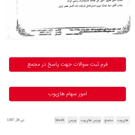
فرم ثبت سوالات جهت پاسخ در مجمع
امور سهام های‌وب
های‌وب
مجمع
بورس های‌وب
بورس
hiweb
تير 26, 1397