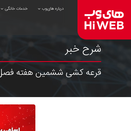
درباره های‌وب
خدمات خانگی
شرح خبر
قرعه کشی ششمین هفته فصل سوم از #eklyBox