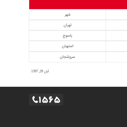
شهر
تهران
یاسوج
استهبان
سروشجان
آبان 29, 1397