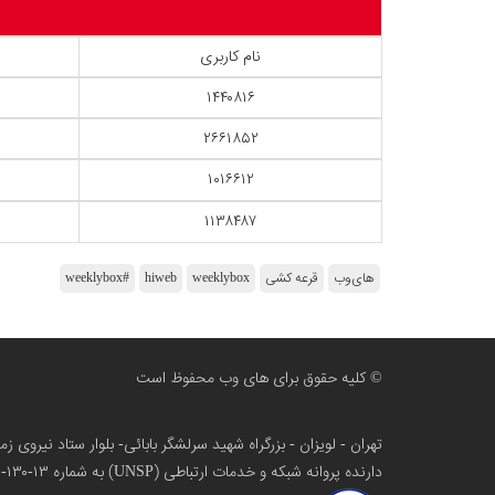
نام کاربری
۱۴۴۰۸۱۶
۲۶۶۱۸۵۲
۱۰۱۶۶۱۲
۱۱۳۸۴۸۷
های‌وب
قرعه کشی
weeklybox
hiweb
#weeklybox
© کلیه حقوق برای های وب محفوظ است
تهران - لویزان - بزرگراه شهید سرلشگر بابائی- بلوار ستاد نیروی 
دارنده پروانه شبکه و خدمات ارتباطی (UNSP) به شماره ۱۳-۱۳۰-۱۰۰