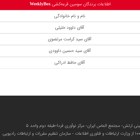
اطلاعات برندگان سومین قرعه‌کشی
WeeklyBox
نام و نام خانوادگی
آقای داوود خلیلی
آقای سید کرامت مرتضوی
آقای سید حسین داوودی
آقای حافظ ادراکی
زمینی ارتش- مجتمع الماس ایران- مرکز نوآوری فردا-طبقه دوم واحد ۵
از وزارت ارتباطات و فناوری اطلاعات - سازمان تنظیم مقررات و ارتباطات رادیویی