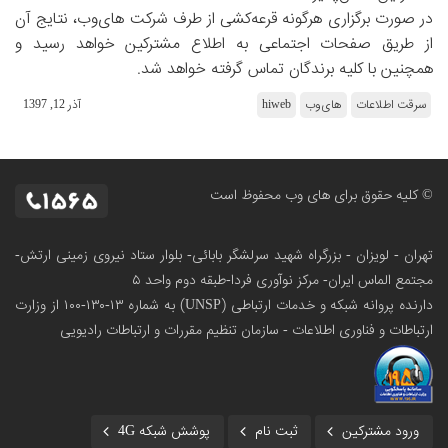
در صورت برگزاری هرگونه قرعه‌کشی از طرف شرکت های‌وب، نتایج آن
از طریق صفحات اجتماعی به اطلاع مشترکین خواهد رسید و
همچنین با کلیه برندگان تماس گرفته خواهد شد.
سرقت اطلاعات
های‌وب
hiweb
آذر 12, 1397
© کلیه حقوق برای های وب محفوظ است
تهران - لویزان - بزرگراه شهید سرلشگر بابائی- بلوار ستاد نیروی زمینی ارتش-
مجتمع الماس ایران- مرکز نوآوری فردا-طبقه دوم واحد ۵
دارنده پروانه شبکه و خدمات ارتباطی (UNSP) به شماره ۱۳-۱۳۰-۱۰۰
از وزارت
ارتباطات و فناوری اطلاعات - سازمان تنظیم مقررات و ارتباطات رادیویی
ورود مشترکین
ثبت نام
پوشش شبکه 4G