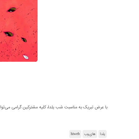
با عرض تبریک به مناسبت شب یلدا، کلیه مشترکین گرامی می‌توانند از ساعت 18 روز پنجشنبه، 29 آذرماه تا ساعت 18 روز جمعه،
یلدا
های‌وب
hiweb