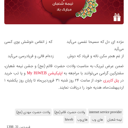
مژده ای دل که مسیحا نفسی می‌آید که ز انفاس خوشش بوی کسی
می‌آید
از غم هجر مکن ناله و فریاد که دوش زده‌ام فالی و فریادرسی می‌آید
ضمن عرض تبریک به مناسبت ولادت حضرت قائم (عج) و جشن نیمه شعبان،
مشترکین گرامی می‌توانند با مراجعه به
اپلیکیشن My HiWEB
و یا تب خرید
در
پنل کاربری
خود، از ساعت ۲۴ روز ‌شنبه ۳۱ فروردین‌ماه تا پایان روز یکشنبه ۱
اردیبهشت‌ماه، هدیه خود را دریافت نمایند.
internet service provider
ولادت حضرت قائم (عج)
ولادت حضرت مهدی (عج)
نیمه شعبان
های وب
های‌وب
hiweb
فروردین 31, 1398