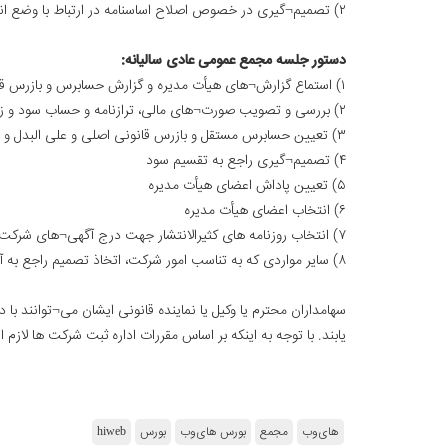
۲) تصمیم¬گیری در خصوص اصلاح اساسنامه در ارتباط با وضع اندوخته احتیاطی سرمایه ای و تعیین میزان آن
دستور جلسه مجمع عمومی عادی سالیانه:
۱) استماع گزارش¬های هیأت مدیره و گزارش حسابرس و بازرس قانونی شرکت در خصوص عملکرد سال مالی منتهی به ۲۹/۱۲/۱۳۹۷
۲) بررسی و تصویب صورت¬های مالی، ترازنامه و حساب سود و زیان سال مالی منتهی به ۲۹/۱۲/۱۳۹۷
۳) تعیین حسابرس مستقل و بازرس قانونی اصلی و علی البدل و حق الزحمه ایشان برای سال مالی منتهی به ۲۹/۱۲/۱۳۹۸
۴) تصمیم¬گیری راجع به تقسیم سود
۵) تعیین پاداش اعضای هیأت مدیره
۶) انتخاب اعضای هیأت مدیره
۷) انتخاب روزنامه های کثیرالانتشار جهت درج آگهی¬های شرکت
۸) سایر مواردی که به تناسب امور شرکت، اتخاذ تصمیم راجع به آن در صلاحیت مجمع عمومی عادی می باشد.
سهامداران محترم یا وکیل یا نماینده قانونی ایشان می¬توانند
یابند. با توجه به اینکه بر اساس مقررات اداره ثبت شرکت ها ل
های‌وب
مجمع
بورس های‌وب
بورس
hiweb