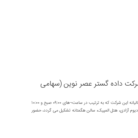
رکت داده گستر عصر نوین (سهامی
بدینوسیله از کلیه صاحبان سهام شرکت داده گستر عصر نوین (سهامی عام) دعوت می گردد تا در جلسات مجامع عمومی فوق العاده و عمومی عادی سالیانه این شرکت که به ترتیب در ساعت¬های ۰۹:۰۰ صبح و ۱۰:۰۰
رودی غربی استادیوم آزادی، هتل المپیک، سالن هگمتانه تشکیل می گردد، حضور