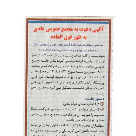
به شماره ثبت 7925 و شناسه ملی 10102541065