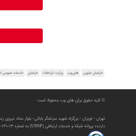
خراسان جنوبی
های‌وب
وزارت ارتباطات
خراسان
خدمات عمومی اج
© کلیه حقوق برای های وب محفوظ است
تهران - لویزان - بزرگراه شهید سرلشگر بابائی- بلوار ستاد نیروی 
دارنده پروانه شبکه و خدمات ارتباطی (UNSP) به شماره ۱۳-۱۳۰-۱۰۰