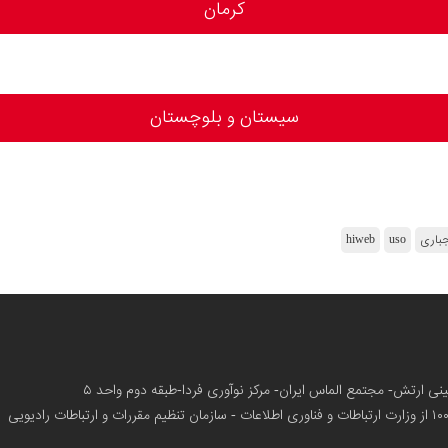
کرمان
سیستان و بلوچستان
باری
uso
hiweb
زمینی ارتش- مجتمع الماس ایران- مرکز نوآوری فردا-طبقه دوم واحد ۵
از وزارت ارتباطات و فناوری اطلاعات - سازمان تنظیم مقررات و ارتباطات رادیویی