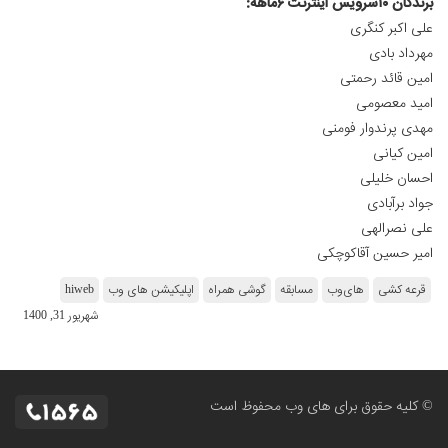
برندگان ۱۰سرویس اینترنت ۶ماهه:
علی اکبر کنگری
مهرداد بادی
امین قائد رحمتی
امید معصومی
مهدی پرندوار فومنی
امین کیانی
احسان خلیلی
جواد برآبادی
علی نصرالهی
امیر حسین آقاکوچکی
قرعه کشی
های‌وب
مسابقه
گوشی همراه
اپلیکیشن های وب
hiweb
شهریور 31, 1400
© کلیه حقوق برای های وب محفوظ است