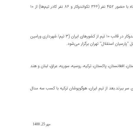
به گزارش روابط عمومی فدراسیون تکواندو، سومین دوره مسابقات بین‌المللی تکواندو آزاد آسیا در دو گروه زنان و مردان طی روزهای ۲۵ تا ۲۸ مهرماه با حضور ۴۵۲ نفر (۳۶۶ تکواندوکار و ۸۶ نفر کادر تیم‌ها) از ۱۰
به گزارش روابط عمومی فدراسیون تکواندو، دهمین دوره مسابقات جام باشگاه‌های آسیا از ساعت ۹ صبح فردا (چهارشنبه - ۲۱ مهرماه) با حضور ۱۱۱ تکواندوکار در قالب ۱۰ تیم از کشورهای ایران (۳ تیم/ شهرداری ورامین
بت‌ها با حضور ۴۱۴ نفر (۳۲۵ تکواندوکار و ۸۹ نفر کادر تیم‌ها) از ۱۱ کشور ایران، اردن، ارمنستان، افغانستان، پاکستان، ترکیه، روسیه، سوریه، عراق، لبنان و هند
ای سر ببرند.بعد از تیم ایران، هوگوپوشان ترکیه با کسب سه مدال
مهر 25, 1400