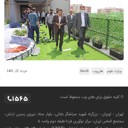
وزارت علوم
های‌وب
hiweb
خرداد 22, 1401
© کلیه حقوق برای های وب محفوظ است
تهران - لویزان - بزرگراه شهید سرلشگر بابائی- بلوار ستاد نیروی زمینی ارتش-
مجتمع الماس ایران- مرکز نوآوری فردا-طبقه دوم واحد ۵