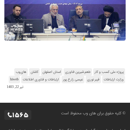
پروژه ملی کسب و کار
طعم شیرین فناوری
استان اصفهان
کاشان
های‌وب
وزارت ارتباطات
فیبر نوری
عیسی زارع پور
ارتباطات و فناوری اطلاعات
hiweb
تير 22, 1403
© کلیه حقوق برای های وب محفوظ است