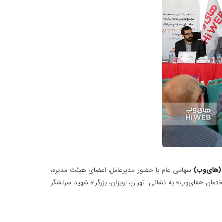
(های‌وب)
سهامی عام با حضور مدیرعامل، اعضای هیئت مدیره،
برس و بازرس قانونی و جمعی از سهامداران (۶۳/۴۷ درصد سهامداران) از ساعت ۰۸:۰۰ صبح در محل ساختمان «های‌وب» به نشانی: تهران، لویزان، بزرگراه شهید سرلشگر