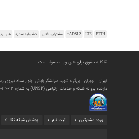
FTTH
LTE
ADSL2+
مشترکین فعلی
جشنواره تمدید
های وب
© کلیه حقوق برای های وب محفوظ است
تهران - لویزان - بزرگراه شهید سرلشگر بابائی- بلوار ستاد نیروی 
دارنده پروانه شبکه و خدمات ارتباطی (UNSP) به شماره ۱۳-۱۳۰-۱۰۰
ورود مشترکین
ثبت نام
پوشش شبکه 4G