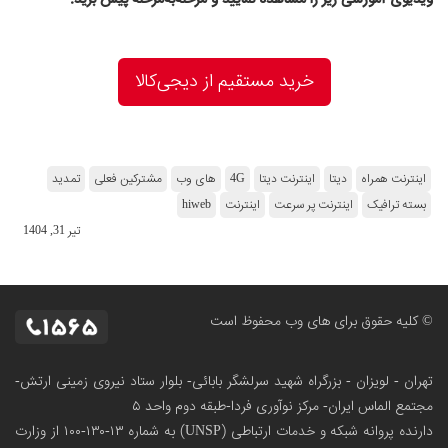
ویدیوی آموزشی زیر را مشاهده نمایید و مرحله‌به‌مرحله پیش برید.
خرید مستقیم از دیجی‌کالا
اینترنت همراه
دیتا
اینترنت دیتا
4G
های وب
مشترکین فعلی
تمدید
بسته ترافیک
اینترنت پر سرعت
اینترنت
hiweb
تير 31, 1404
© کلیه حقوق برای های وب محفوظ است
تهران - لویزان - بزرگراه شهید سرلشگر بابائی- بلوار ستاد نیروی زمینی ارتش-
مجتمع الماس ایران- مرکز نوآوری فردا-طبقه دوم واحد ۵
دارنده پروانه شبکه و خدمات ارتباطی (UNSP) به شماره ۱۳-۱۳۰-۱۰۰
از وزارت