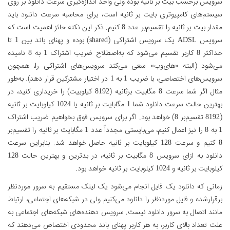
سرویس برحسب بیت بر ثانیه بوده ولی واحد اندازه‌گیری سرعت دانلود بر روی
سیستم‌های کامپیوتری بایت بر ثانیه است، برای محاسبه سرعت دانلود باید
مقدار بیت بر ثانیه را تقسیم‌بر عدد 8 کنیم. ذکر این نکته حائز اهمیت است که
سرویس ADSL یک سرویس اشتراکی (shared) بوده و پهنای باند بین 1 تا
حداکثر 8 کاربر تقسیم می‌شود که به‌اصطلاح ضریب اشتراک 1 به 8 نامیده
می‌شود (البته «های‌وب» سعی می‌کند سرویس‌های اشتراکی را، همچون
سرویس‌های اختصاصی، با ضریب 1 به 1 در اختیار مشترکین قرار دهد). به‌طور
مثال اگر شما سرعت 8 مگابیت برثانیه (8192 کیلوبیت) را خریداری کنید، در
بهترین حالت سرعت دانلود شما 1 مگابایت بر ثانیه یا 1024 کیلوبایت بر ثانیه
(8192 تقسیم‌بر 8) خواهد بود. اگر برای سرویس فوق بخواهیم ضریب اشتراک
1 به 8 را نیز اعمال کنیم، می‌بایستی مجدداً عدد 1 مگابایت بر ثانیه را تقسیم‌بر
8 ‌کنیم و سرعت 128 کیلوبایت بر ثانیه حاصل خواهد شد. بنابراین سرعت
دانلود به ازای سرویس 8 مگابیت بر ثانیه، در بدترین و بهترین حالت 128
کیلوبایت بر ثانیه و 1024 کیلو‌بایت بر ثانیه خواهد بود.
زمانی که دانلود یک فایل انجام می‌شود یک لینک مستقیم به سرور موردنظر
برقرارشده و فایل موردنظر را دانلود می‌کنیم ولی در شبکه‌های اجتماعی، ارتباط
مانند اتصال به سرور دانلود نیست. سرویس دهنده‌های شبکه‌های اجتماعی به
علت تعداد بالای کاربر، به هر کاربر پهنای باند محدودی اختصاص می‌دهند که