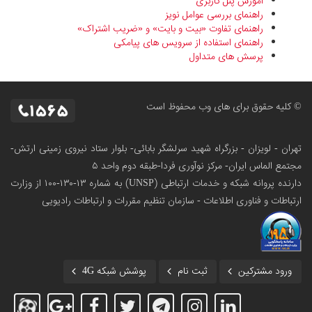
آموزش پنل کاربری
راهنمای بررسی عوامل نویز
راهنمای تفاوت «بیت و بایت» و «ضریب اشتراک»
راهنمای استفاده از سرویس های پیامکی
پرسش های متداول
© کلیه حقوق برای های وب محفوظ است
تهران - لویزان - بزرگراه شهید سرلشگر بابائی- بلوار ستاد نیروی زمینی ارتش-
مجتمع الماس ایران- مرکز نوآوری فردا-طبقه دوم واحد ۵
دارنده پروانه شبکه و خدمات ارتباطی (UNSP) به شماره ۱۳-۱۳۰-۱۰۰
از وزارت
ارتباطات و فناوری اطلاعات - سازمان تنظیم مقررات و ارتباطات رادیویی
ورود مشترکین
ثبت نام
پوشش شبکه 4G