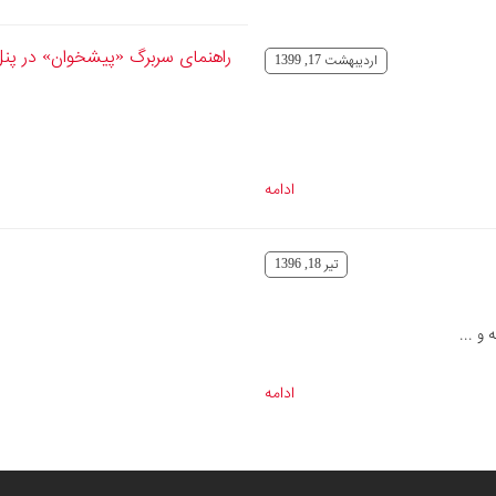
راهنمای سربرگ «پیشخوان» در پنل
ارديبهشت 17, 1399
ادامه
تير 18, 1396
و ...
ادامه