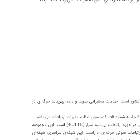
ازار ارتباطات حرفه ای کشور به شرکت "های وب" اعطا گردید.
ی کشور است. خدمات مخابراتی صوت و داده پهن‌باند حرفه‌ای در
"های‌وب" به‌عنوان اپراتور رادیو ترانک عمومی کشور، ارائه‌کننده‌ی خدمات مبتنی بر شبکه‌ی رادیویی ترانک دیجیتال بر پایه جدیدترین فناوری روز دنیا، در حوزه ارتباطات بی‌سیم سیار (4G/LTE) است. این مجموعه،
د باریک از قبیل TETRA و DMR به‌عنوان استانداردهای پیشین برای ارتباطات صوتی حرفه‌ای، داراست. این شبکه‌ی سراسری، شبکه‌ای