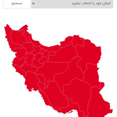
جستجو