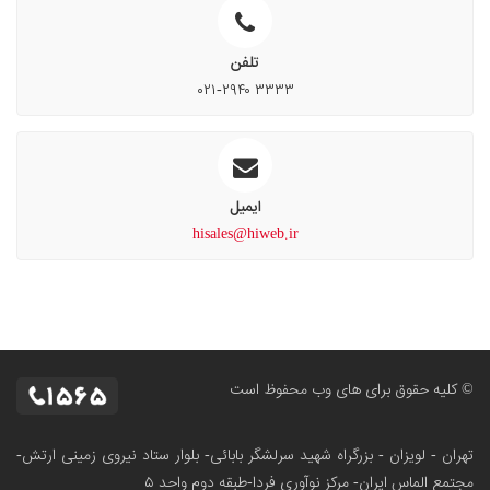
تلفن
۰۲۱-۲۹۴۰ ۳۳۳۳
ایمیل
hisales@hiweb.ir
© کلیه حقوق برای های وب محفوظ است
تهران - لویزان - بزرگراه شهید سرلشگر بابائی- بلوار ستاد نیروی زمینی ارتش-
مجتمع الماس ایران- مرکز نوآوری فردا-طبقه دوم واحد ۵