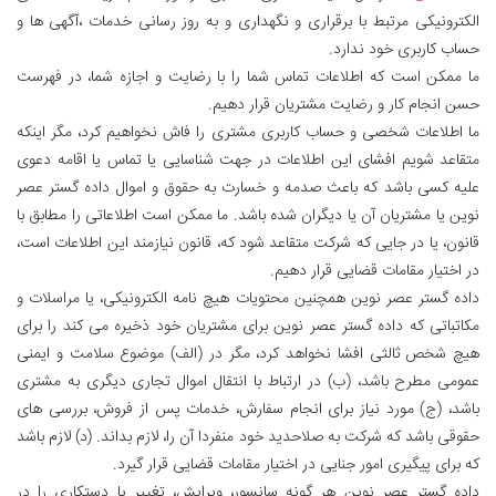
الکترونیکی مرتبط با برقراری و نگهداری و به روز رسانی خدمات ،آگهی ها و
حساب کاربری خود ندارد.
ما ممکن است که اطلاعات تماس شما را با رضایت و اجازه شما، در فهرست
حسن انجام کار و رضایت مشتریان قرار دهیم.
ما اطلاعات شخصی و حساب کاربری مشتری را فاش نخواهیم کرد، مگر اینکه
متقاعد شویم افشای این اطلاعات در جهت شناسایی یا تماس یا اقامه دعوی
علیه کسی باشد که باعث صدمه و خسارت به حقوق و اموال داده گستر عصر
نوین یا مشتریان آن یا دیگران شده باشد. ما ممکن است اطلاعاتی را مطابق با
قانون، یا در جایی که شرکت متقاعد شود که، قانون نیازمند این اطلاعات است،
در اختیار مقامات قضایی قرار دهیم.
داده گستر عصر نوین همچنین محتویات هیچ نامه الکترونیکی، یا مراسلات و
مکاتباتی که داده گستر عصر نوین برای مشتریان خود ذخیره می کند را برای
هیچ شخص ثالثی افشا نخواهد کرد، مگر در (الف) موضوع سلامت و ایمنی
عمومی مطرح باشد، (ب) در ارتباط با انتقال اموال تجاری دیگری به مشتری
باشد، (ج) مورد نیاز برای انجام سفارش، خدمات پس از فروش، بررسی های
حقوقی باشد که شرکت به صلاحدید خود منفردا آن را، لازم بداند. (د) لازم باشد
که برای پیگیری امور جنایی در اختیار مقامات قضایی قرار گیرد.
داده گستر عصر نوین هر گونه سانسور، ویرایش، تغییر یا دستکاری را در