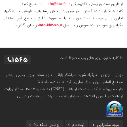
از طریق صندوق پستی الکترونیکی
info@hiweb.ir
با ما مطرح کنید.
کلیه همکاران داده گستر عصر نوین در بخش پشتیبانی، فروش، نمایندگیها،
اداری و ... موظفند مفاد این سند را به صورت دقیق و جامع اجرا نمایند.
نگرانیهای خود در اینخصوص را با ایمیل
info@hiweb.ir
در میان بگذارید .
© کلیه حقوق برای های وب محفوظ است
تهران - لویزان - بزرگراه شهید سرلشگر بابائی- بلوار ستاد نیروی زمینی ارتش-
مجتمع الماس ایران- مرکز نوآوری فردا-طبقه دوم واحد ۵
دارنده پروانه شبکه و خدمات ارتباطی (UNSP) به شماره ۱۳-۱۳۰-۱۰۰
از وزارت
ارتباطات و فناوری اطلاعات - سازمان تنظیم مقررات و ارتباطات رادیویی
ورود مشترکین
ثبت نام
پوشش شبکه 4G