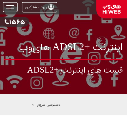
ورود مشترکین
Open
Menu
اینترنت +ADSL2 های‌وب
قیمت های اینترنت +ADSL2
دسترسی سریع