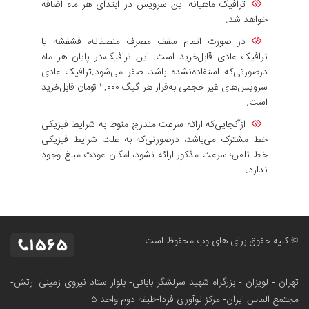
ترافیک ماهیانه این سرویس در ابتدای هر ماه اضافه
خواهد شد.
در صورت اتمام سقف مصرف منصفانه، فشفشه یا
ترافیک عادی قابل‌خرید است. این ترافیک،در پایان هر ماه
درصورتی‌که استفاده‌نشده باشد، صفر می‌شود.ترافیک عادی
سرویس‌های غیر حجمی به‌قرار هر گیگ ۲,۰۰۰ تومان قابل‌خرید
است.
ازآنجایی‌که ارائه سرعت مندرج منوط به شرایط فیزیکی
خط مشترک می‌باشد، درصورتی‌که به علت شرایط فیزیکی
خط تلفن؛ سرعت مذکور ارائه نشود، امکان عودت مبلغ وجود
ندارد.
© کلیه حقوق برای های وب محفوظ است
تهران - لویزان - بزرگراه شهید سرلشگر بابائی- بلوار ستاد نیروی زمینی ارتش-
مجتمع الماس ایران- مرکز نوآوری فردا-طبقه دوم واحد ۵